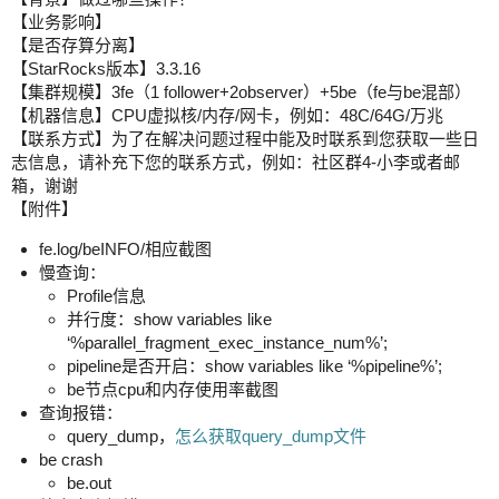
【业务影响】
【是否存算分离】
【StarRocks版本】3.3.16
【集群规模】3fe（1 follower+2observer）+5be（fe与be混部）
【机器信息】CPU虚拟核/内存/网卡，例如：48C/64G/万兆
【联系方式】为了在解决问题过程中能及时联系到您获取一些日
志信息，请补充下您的联系方式，例如：社区群4-小李或者邮
箱，谢谢
【附件】
fe.log/beINFO/相应截图
慢查询：
Profile信息
并行度：show variables like
‘%parallel_fragment_exec_instance_num%’;
pipeline是否开启：show variables like ‘%pipeline%’;
be节点cpu和内存使用率截图
查询报错：
query_dump，
怎么获取query_dump文件
be crash
be.out