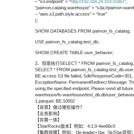
– “s3.endpoint” = “
http://192.168.24.103:31861
”,
“paimon.catalog.warehouse” = “s3a://paimon-war
– “aws.s3.path.style.access” = “true”
);
SHOW DATABASES FROM paimon_fs_catalog;
USE paimon_fs_catalog.test_db;
SHOW CREATE TABLE user_behavior;
2、但是执行SELECT * FROM paimon_fs_catalog.te
SELECT * FROM paimon_fs_catalog.test_db.user_
BE access S3 file failed, SdkResponseCode=301
ExceptionName: PermanentRedirect Message: The 
using the specified endpoint. Please send all future 
warehouse/fs-warehouse/test_db.db/user_behavio
1.parquet: BE:10002
【背景】做过哪些操作？
【业务影响】
【存算一体】
【StarRocks版本】例如：4.1.0-4ee68c0
【集群规模】例如：1fe-leader+1be（fe与be混部