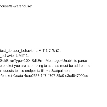
ehouse/fs-warehouse”
st_db.user_behavior LIMIT 1;会报错：
behavior LIMIT 1;
, SdkErrorType=100, SdkErrorMessage=Unable to parse
bucket you are attempting to access must be addressed
requests to this endpoint.: file = s3a://paimon-
r/bucket-0/data-4cae2559-1ff7-4707-89a0-e3cd647000dc-
）