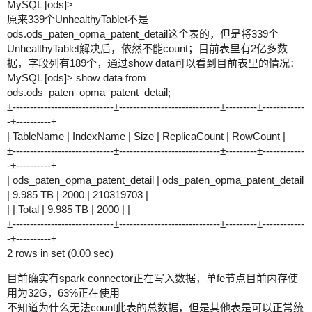
MySQL [ods]>
原来339个UnhealthyTablet不是
ods.ods_paten_opma_patent_detail这个表的，但是将339个
UnhealthyTablet解决后，依然不能count；目前表里有2亿多数
据，字段列有189个，通过show data可以看到目前表里的情况：
MySQL [ods]> show data from
ods.ods_paten_opma_patent_detail;
±-----------------------------±-----------------------------±---------±------------
-±----------+
| TableName | IndexName | Size | ReplicaCount | RowCount |
±-----------------------------±-----------------------------±---------±------------
-±----------+
| ods_paten_opma_patent_detail | ods_paten_opma_patent_detail
| 9.985 TB | 2000 | 210319703 |
| | Total | 9.985 TB | 2000 | |
±-----------------------------±-----------------------------±---------±------------
-±----------+
2 rows in set (0.00 sec)
目前确实有spark connector正在写入数据，单fe节点目前内存使
用为32G，63%正在使用
不知道为什么无法count此表的总数据，但是其他表是可以正常统