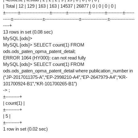
| Total | 12 | 129 | 163 | 163 | 14537 | 26877 | 0 | 0 | 0 | 0 |
±--------±-------------------±---------±-------------±---------±----------±------
-----±-------------------±----------------------±-----------------±----------------
----+
13 rows in set (0.08 sec)
MySQL [ods]>
MySQL [ods]> SELECT count(1) FROM
ods.ods_paten_opma_patent_detail;
ERROR 1064 (HY000): can not read fully
MySQL [ods]> SELECT count(1) FROM
ods.ods_paten_opma_patent_detail where publication_number in
(“JP-2017011375-A”,“EP-2998210-A4”,“EP-2647979-A4”,“KR-
101700924-B1”,“KR-101700265-B1”)
-> ;
±---------+
| count(1) |
±---------+
| 5 |
±---------+
1 row in set (0.02 sec)