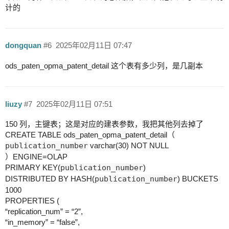
计的
dongquan
#6
2025年02月11日 07:47
ods_paten_opma_patent_detail 这个表有多少列，是几副本
liuzy
#7
2025年02月11日 07:51
150 列，主键表；这是对应的建表参数，我把其他列去掉了
CREATE TABLE ods_paten_opma_patent_detail（
publication_number
varchar(30) NOT NULL
）ENGINE=OLAP
PRIMARY KEY(
publication_number
)
DISTRIBUTED BY HASH(
publication_number
) BUCKETS
1000
PROPERTIES (
“replication_num” = “2”,
“in_memory” = “false”,