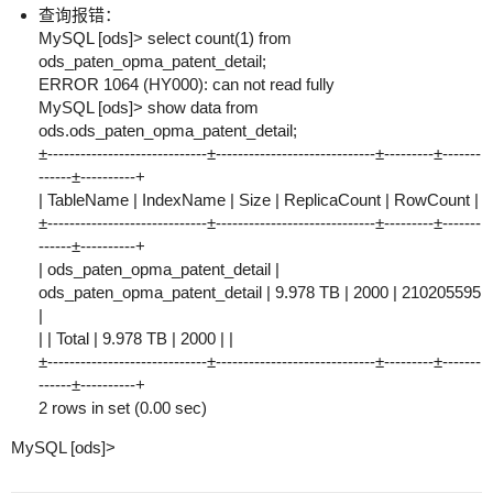
查询报错：
MySQL [ods]> select count(1) from
ods_paten_opma_patent_detail;
ERROR 1064 (HY000): can not read fully
MySQL [ods]> show data from
ods.ods_paten_opma_patent_detail;
±-----------------------------±-----------------------------±---------±-------
------±----------+
| TableName | IndexName | Size | ReplicaCount | RowCount |
±-----------------------------±-----------------------------±---------±-------
------±----------+
| ods_paten_opma_patent_detail |
ods_paten_opma_patent_detail | 9.978 TB | 2000 | 210205595
|
| | Total | 9.978 TB | 2000 | |
±-----------------------------±-----------------------------±---------±-------
------±----------+
2 rows in set (0.00 sec)
MySQL [ods]>