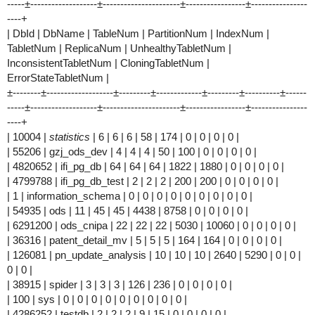
-----±-------------------±----------------------±-----------------±----------------
----+
| DbId | DbName | TableNum | PartitionNum | IndexNum |
TabletNum | ReplicaNum | UnhealthyTabletNum |
InconsistentTabletNum | CloningTabletNum |
ErrorStateTabletNum |
±--------±-------------------±---------±-------------±---------±----------±------
-----±-------------------±----------------------±-----------------±----------------
----+
| 10004 |
statistics
| 6 | 6 | 6 | 58 | 174 | 0 | 0 | 0 | 0 |
| 55206 | gzj_ods_dev | 4 | 4 | 4 | 50 | 100 | 0 | 0 | 0 | 0 |
| 4820652 | ifi_pg_db | 64 | 64 | 64 | 1822 | 1880 | 0 | 0 | 0 | 0 |
| 4799788 | ifi_pg_db_test | 2 | 2 | 2 | 200 | 200 | 0 | 0 | 0 | 0 |
| 1 | information_schema | 0 | 0 | 0 | 0 | 0 | 0 | 0 | 0 | 0 |
| 54935 | ods | 11 | 45 | 45 | 4438 | 8758 | 0 | 0 | 0 | 0 |
| 6291200 | ods_cnipa | 22 | 22 | 22 | 5030 | 10060 | 0 | 0 | 0 | 0 |
| 36316 | patent_detail_mv | 5 | 5 | 5 | 164 | 164 | 0 | 0 | 0 | 0 |
| 126081 | pn_update_analysis | 10 | 10 | 10 | 2640 | 5290 | 0 | 0 |
0 | 0 |
| 38915 | spider | 3 | 3 | 3 | 126 | 236 | 0 | 0 | 0 | 0 |
| 100 | sys | 0 | 0 | 0 | 0 | 0 | 0 | 0 | 0 | 0 |
| 4286252 | testdb | 2 | 2 | 2 | 9 | 15 | 0 | 0 | 0 | 0 |